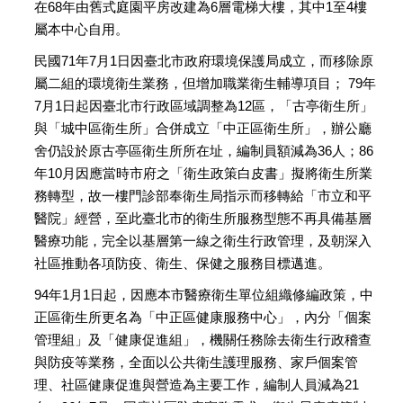
在68年由舊式庭園平房改建為6層電梯大樓，其中1至4樓
屬本中心自用。
民國71年7月1日因臺北市政府環境保護局成立，而移除原
屬二組的環境衛生業務，但增加職業衛生輔導項目； 79年
7月1日起因臺北市行政區域調整為12區，「古亭衛生所」
與「城中區衛生所」合併成立「中正區衛生所」，辦公廳
舍仍設於原古亭區衛生所所在址，編制員額減為36人；86
年10月因應當時市府之「衛生政策白皮書」擬將衛生所業
務轉型，故一樓門診部奉衛生局指示而移轉給「市立和平
醫院」經營，至此臺北市的衛生所服務型態不再具備基層
醫療功能，完全以基層第一線之衛生行政管理，及朝深入
社區推動各項防疫、衛生、保健之服務目標邁進。
94年1月1日起，因應本市醫療衛生單位組織修編政策，中
正區衛生所更名為「中正區健康服務中心」，內分「個案
管理組」及「健康促進組」，機關任務除去衛生行政稽查
與防疫等業務，全面以公共衛生護理服務、家戶個案管
理、社區健康促進與營造為主要工作，編制人員減為21