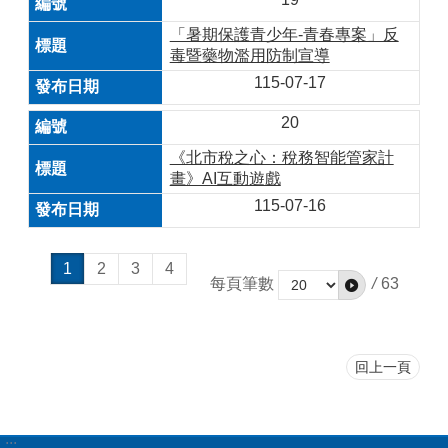
「暑期保護青少年-青春專案」反
毒暨藥物濫用防制宣導
115-07-17
20
《北市稅之心：稅務智能管家計
畫》AI互動遊戲
115-07-16
1
2
3
4
每頁筆數
/
63
回上一頁
:::