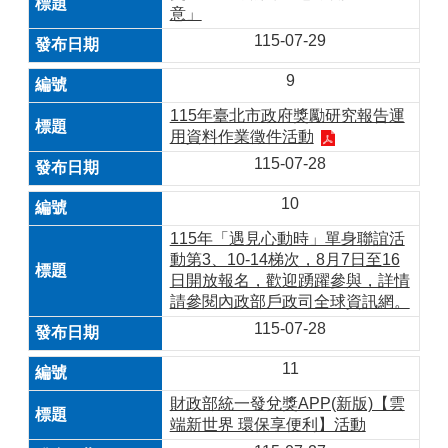
意」
115-07-29
9
115年臺北市政府獎勵研究報告運
用資料作業徵件活動
115-07-28
10
115年「遇見心動時」單身聯誼活
動第3、10-14梯次，8月7日至16
日開放報名，歡迎踴躍參與，詳情
請參閱內政部戶政司全球資訊網。
115-07-28
11
財政部統一發兌獎APP(新版)【雲
端新世界 環保享便利】活動