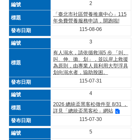
2
「臺北市社區營養推廣中心」115
年免費營養服務申請，開跑啦!
115-08-06
3
有人溺水，請依循救溺5 步 「叫、
叫、伸、拋、划」，並以岸上救援
為原則，由專業人員利用大型浮具
划向溺水者，協助脫困。
115-07-31
4
2026 總統盃黑客松徵件至 8/31 ，
詳見「總統盃黑客松」網站
115-07-30
5