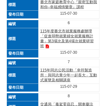
臺北市家庭教育中心『親密互動我
和你–幸福感情樂章』課程
115-07-30
6
115年度臺北市就業服務處辦理
「促進弱勢就業婦女就業服務計
畫」第3場次及第4場次就業研習
班
115-07-30
7
115年同志公民活動「幸符製造
所：與同志青少年一起長大」互動
式展覽及相關講座
115-07-29
8
交通局「毒駕零容忍，開車藥注