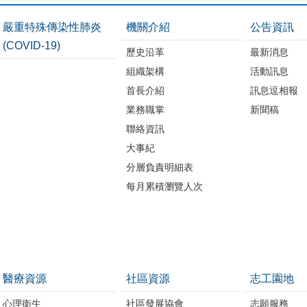
嚴重特殊傳染性肺炎
機關介紹
公告資訊
(COVID-19)
歷史沿革
最新消息
組織架構
活動訊息
首長介紹
訊息逗相報
業務職掌
新聞稿
聯絡資訊
大事紀
分層負責明細表
每月累積瀏覽人次
醫療資源
社區資源
志工園地
心理衛生
社區發展協會
志願服務