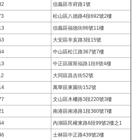
82
信義區市府路1號
73
松山區八德路4段692號2樓
13
信義區福德街86號11樓
53
大安區辛亥路3段15號
64
中山區松江路367號7樓
13
中正區羅斯福路1段8號4樓
12
大同區昌吉街52號
14
萬華區東園街152號
77
文山區木柵路3段220號3樓
21
南港區南港路1段360號7樓
54
內湖區民權東路6段99號2樓之1
46
士林區中正路439號2樓