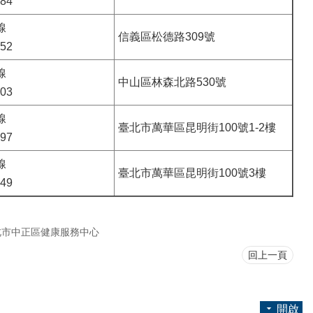
184
線
信義區松德路309號
152
線
中山區林森北路530號
603
線
臺北市萬華區昆明街100號1-2樓
097
線
臺北市萬華區昆明街100號3樓
749
北市中正區健康服務中心
回上一頁
開啟