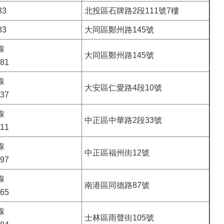
83
北投區石牌路2段111號7樓
83
大同區鄭州路145號
線
大同區鄭州路145號
481
線
大安區仁愛路4段10號
137
線
中正區中華路2段33號
411
線
中正區福州街12號
097
線
南港區同德路87號
765
線
士林區雨聲街105號