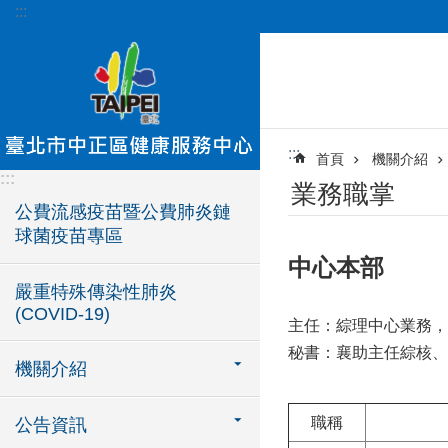
:::
跳到主要內容區塊
:::
首頁
機關介紹
:::
業務職掌
公費流感疫苗暨公費肺炎鏈
球菌疫苗專區
中心本部
嚴重特殊傳染性肺炎
(COVID-19)
主任：綜理中心業務，
秘書：襄助主任綜核、
機關介紹
職稱
公告資訊