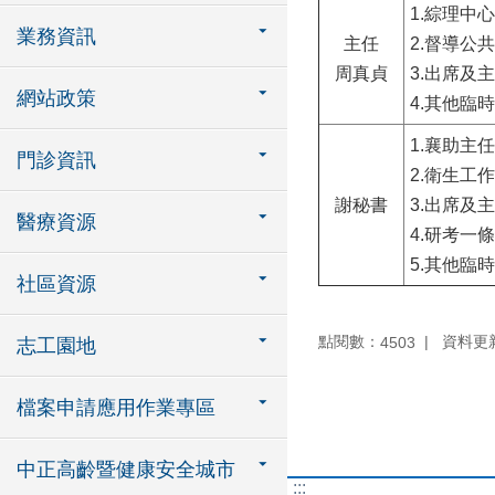
1.綜理中
業務資訊
主任
2.督導公
周真貞
3.出席及
網站政策
4.其他臨
1.襄助主
門診資訊
2.衛生工
謝秘書
3.出席及
醫療資源
4.研考一
5.其他臨
社區資源
點閱數：
資料更新：
4503
志工園地
檔案申請應用作業專區
中正高齡暨健康安全城市
:::