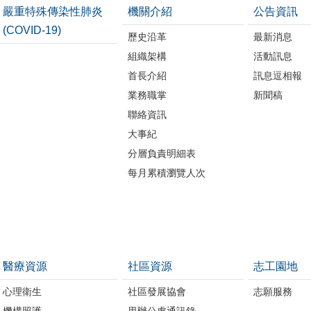
嚴重特殊傳染性肺炎
機關介紹
公告資訊
(COVID-19)
歷史沿革
最新消息
組織架構
活動訊息
首長介紹
訊息逗相報
業務職掌
新聞稿
聯絡資訊
大事紀
分層負責明細表
每月累積瀏覽人次
醫療資源
社區資源
志工園地
心理衛生
社區發展協會
志願服務
機構照護
里辦公處通訊錄