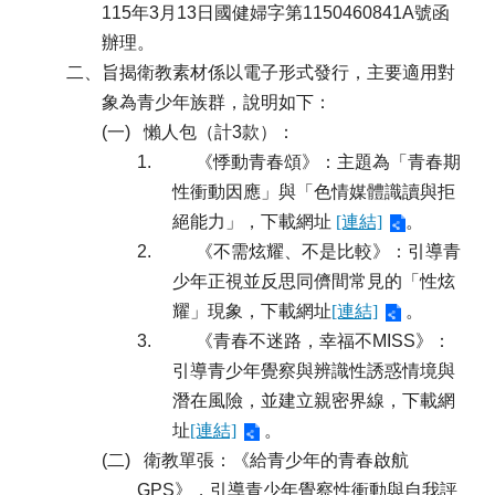
115年3月13日國健婦字第1150460841A號函
辦理。
二、旨揭衛教素材係以電子形式發行，主要適用對
象為青少年族群，說明如下：
(
一)
懶人包（計3款）：
1.
《悸動青春頌》：主題為「青春期
性衝動因應」與「色情媒體識讀與拒
絕能力」，下載網址
[連結]
。
2.
《不需炫耀、不是比較》：引導青
少年正視並反思同儕間常見的「性炫
耀」現象，下載網址
[連結]
。
3.
《青春不迷路，幸福不MISS》：
引導青少年覺察與辨識性誘惑情境與
潛在風險，並建立親密界線，下載網
址
[連結]
。
(
二)
衛教單張：《給青少年的青春啟航
GPS》，引導青少年覺察性衝動與自我評